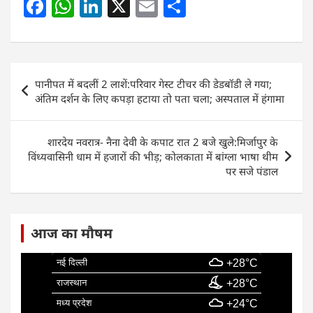
F
W
Li
X
E
S
a
h
n
m
h
c
at
k
ai
ar
e
s
e
l
e
Post
पानीपत में बदलीं 2 लाशें:परिवार गेस्ट टीचर की डेडबॉडी ले गया;
b
A
dI
navigation
अंतिम दर्शन के लिए कपड़ा हटाया तो पता चला; अस्पताल में हंगामा
o
p
n
o
p
शारदेय नवरात्र- नैना देवी के कपाट रात 2 बजे खुले:मिर्जापुर के
k
विंध्यवासिनी धाम में हजारों की भीड़; कोलकाता में बांग्ला भाषा थीम
पर सजे पंडाल
आज का मौषम
नई दिल्ली
+28°C
राजस्थान
+28°C
मध्य प्रदेश
+24°C