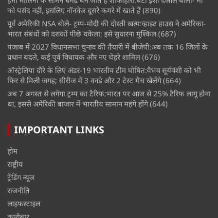
हेमा मालिनी के सामने धर्मेंद्र बन जाते हैं शाकाहारी:बेटी ईशा देओल बोलीं- मां
को पसंद नहीं, इसलिए नॉनवेज दूसरे कमरे में खाते हैं
(890)
पूर्व अमेरिकी NSA बोले- ट्रम्प-मोदी की दोस्ती खत्म:व्हाइट हाउस ने अमेरिका-
भारत संबंधों को दशकों पीछे धकेला; इसे सुधारना मुश्किल
(687)
पंजाब में 2027 विधानसभा चुनाव की तैयारी में बीजेपी:अब तक 16 जिलों के
प्रधान बदले, कई पूर्व विधायक और नए चेहरे शामिल
(676)
ऑस्ट्रेलिया दौरे के लिए अंडर-19 भारतीय टीम घोषित:वैभव सूर्यवंशी को भी
फिर से मिली जगह; सीरीज में 3 वनडे और 2 टेस्ट मैच खेलेंगे
(664)
अब 7 अगस्त से लगेगा ट्रम्प का टैरिफ:भारत पर आज से 25% टैरिफ लागू होना
था, इससे अमेरिकी बाजार में भारतीय सामान महंगे होंगे
(644)
IMPORTANT LINKS
होम
राष्ट्रीय
ट्रेंडिंग न्यूज
राजनीति
लाइफस्टाइल
कारोबार