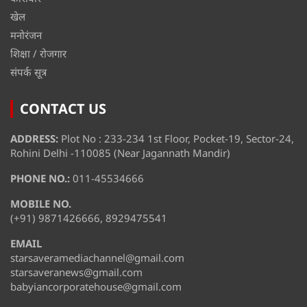
खेल
मनोरंजन
शिक्षा / रोजगार
संपर्क सूत्र
CONTACT US
ADDRESS:
Plot No : 233-234 1st Floor, Pocket-19, Sector-24,
Rohini Delhi -110085 (Near Jagannath Mandir)
PHONE NO.:
011-45534666
MOBILE NO.
(+91) 9871426666, 8929475541
EMAIL
starsaveramediachannel@gmail.com
starsaveranews@gmail.com
babyiancorporatehouse@gmail.com