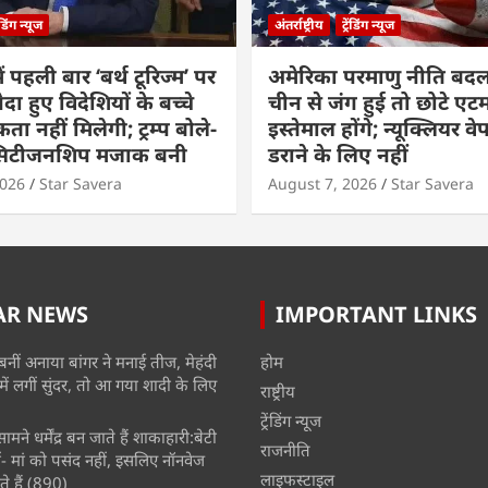
रेंडिंग न्यूज
अंतर्राष्ट्रीय
ट्रेंडिंग न्यूज
ं पहली बार ‘बर्थ टूरिज्म’ पर
अमेरिका परमाणु नीति बदल
ैदा हुए विदेशियों के बच्चे
चीन से जंग हुई तो छोटे एट
ा नहीं मिलेगी; ट्रम्प बोले-
इस्तेमाल होंगे; न्यूक्लियर वे
 सिटीजनशिप मजाक बनी
डराने के लिए नहीं
2026
Star Savera
August 7, 2026
Star Savera
AR NEWS
IMPORTANT LINKS
बनीं अनाया बांगर ने मनाई तीज, मेहंदी
होम
में लगीं सुंदर, तो आ गया शादी के लिए
राष्ट्रीय
ट्रेंडिंग न्यूज
मने धर्मेंद्र बन जाते हैं शाकाहारी:बेटी
राजनीति
- मां को पसंद नहीं, इसलिए नॉनवेज
लाइफस्टाइल
े हैं
(890)