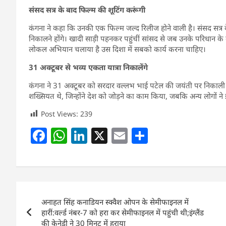
संसद सत्र के बाद फिल्म की शूटिंग करूंगी
कंगना ने कहा कि उनकी एक फिल्म जल्द रिलीज होने वाली है। संसद सत्र के
निकालने होंगे। खादी साड़ी पहनकर पहुंचीं सांसद से जब उनके परिधान के बारे 
लोकल अभियान चलाया है उस दिशा में सबको कार्य करना चाहिए।
31 अक्टूबर से भव्य एकता यात्रा निकालेंगे
कंगना ने 31 अक्टूबर को सरदार वल्लभ भाई पटेल की जयंती पर निकाली ज
शख्सियत थे, जिन्होंने देश को जोड़ने का काम किया, जबकि अन्य लोगों ने 
Post Views:
239
F
W
Li
X
E
S
a
h
n
m
h
c
at
k
ai
ar
e
s
e
l
e
Post
b
A
dI
अनाहत सिंह कनाडियन स्क्वैश ओपन के सेमीफाइनल में
navigation
o
p
n
हारीं:वर्ल्ड नंबर-7 को हरा कर सेमीफाइनल में पहुंची थी;इंग्लैंड
की केनेडी ने 30 मिनट में हराया