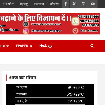
मध्य प्रदेश
महाराष्ट्र
राजस्थान
हरियाणा
न्य
EPAPER
संपर्क सूत्र
आज का मौषम
नई दिल्ली
+29°C
राजस्थान
+29°C
मध्य प्रदेश
+26°C