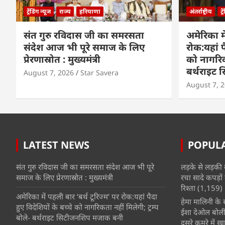
ट्रेंडिंग न्यूज
राज्य
हरियाणा
अंतर्राष्ट्रीय
ट्
संत गुरु रविदास जी का समरसता
अमेरिका मे
संदेश आज भी पूरे समाज के लिए
रोक:यहां प
प्रेरणास्रोत : मुख्यमंत्री
को नागरिकत
बर्थराइट
August 7, 2026
Star Savera
August 7, 
LATEST NEWS
POPUL
संत गुरु रविदास जी का समरसता संदेश आज भी पूरे
लड़के से लड़की 
समाज के लिए प्रेरणास्रोत : मुख्यमंत्री
रचा सादे कपड़ों 
रिश्ता
(1,159)
अमेरिका में पहली बार ‘बर्थ टूरिज्म’ पर रोक:यहां पैदा
हेमा मालिनी के सा
हुए विदेशियों के बच्चे को नागरिकता नहीं मिलेगी; ट्रम्प
ईशा देओल बोलीं
बोले- बर्थराइट सिटीजनशिप मजाक बनी
दूसरे कमरे में खात