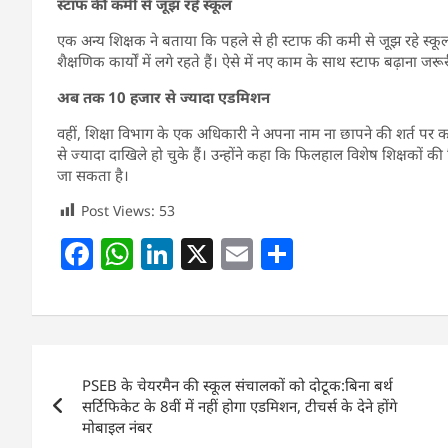
स्टाफ की कमी से जूझ रहे स्कूल
एक अन्य शिक्षक ने बताया कि पहले से ही स्टाफ की कमी से जूझ रहे स्कूल
शैक्षणिक कार्यों में लगे रहते हैं। ऐसे में नए काम के साथ स्टाफ बढ़ाना जरूर
अब तक 10 हजार से ज्यादा एडमिशन
वहीं, शिक्षा विभाग के एक अधिकारी ने अपना नाम ना छापने की शर्त पर कहा
से ज्यादा दाखिले हो चुके हैं। उन्होंने कहा कि फिलहाल विशेष शिक्षकों की
जा सकता है।
Post Views:
53
F
W
Li
X
E
S
a
h
n
m
h
c
at
k
ai
ar
e
s
e
l
e
Post
b
A
dI
PSEB के चेयरमैन की स्कूल संचालकों को दोटूक:बिना बर्थ
navigation
o
p
n
सर्टिफिकेट के 8वीं में नहीं होगा एडमिशन, टीचर्स के देने होंगे
मोबाइल नंबर
o
p