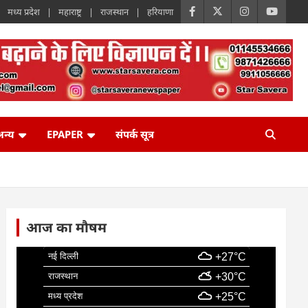
मध्य प्रदेश
महाराष्ट्र
राजस्थान
हरियाणा
न्य
EPAPER
संपर्क सूत्र
आज का मौषम
नई दिल्ली
+27°C
राजस्थान
+30°C
मध्य प्रदेश
+25°C