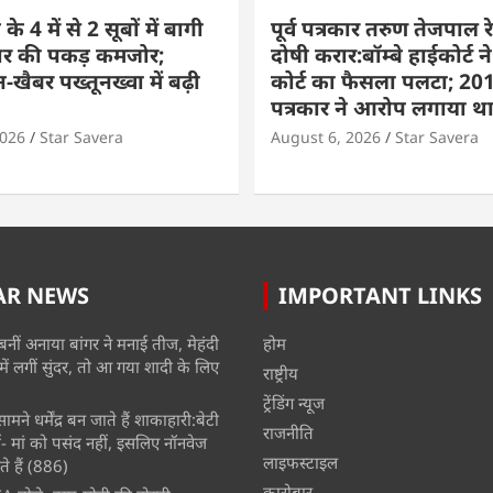
े 4 में से 2 सूबों में बागी
पूर्व पत्रकार तरुण तेजपाल रे
ार की पकड़ कमजोर;
दोषी करार:बॉम्बे हाईकोर्ट ने
-खैबर पख्तूनख्वा में बढ़ी
कोर्ट का फैसला पलटा; 201
पत्रकार ने आरोप लगाया थ
2026
Star Savera
August 6, 2026
Star Savera
AR NEWS
IMPORTANT LINKS
बनीं अनाया बांगर ने मनाई तीज, मेहंदी
होम
में लगीं सुंदर, तो आ गया शादी के लिए
राष्ट्रीय
ट्रेंडिंग न्यूज
मने धर्मेंद्र बन जाते हैं शाकाहारी:बेटी
राजनीति
- मां को पसंद नहीं, इसलिए नॉनवेज
लाइफस्टाइल
े हैं
(886)
कारोबार