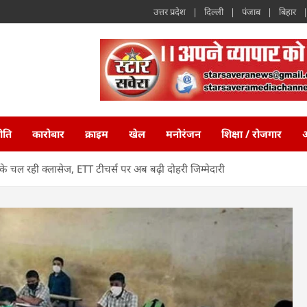
उत्तर प्रदेश
दिल्ली
पंजाब
बिहार
ीति
कारोबार
क्राइम
खेल
मनोरंजन
शिक्षा / रोजगार
अ
्स के चल रही क्लासेज, ETT टीचर्स पर अब बढ़ी दोहरी जिम्मेदारी