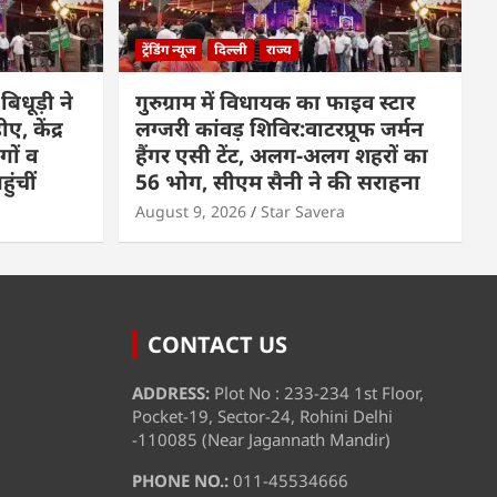
ट्रेंडिंग न्यूज
दिल्ली
राज्य
िधूड़ी ने
गुरुग्राम में विधायक का फाइव स्टार
ए, केंद्र
लग्जरी कांवड़ शिविर:वाटरप्रूफ जर्मन
गों व
हैंगर एसी टेंट, अलग-अलग शहरों का
ुंचीं
56 भोग, सीएम सैनी ने की सराहना
August 9, 2026
Star Savera
CONTACT US
ADDRESS:
Plot No : 233-234 1st Floor,
Pocket-19, Sector-24, Rohini Delhi
-110085 (Near Jagannath Mandir)
PHONE NO.:
011-45534666