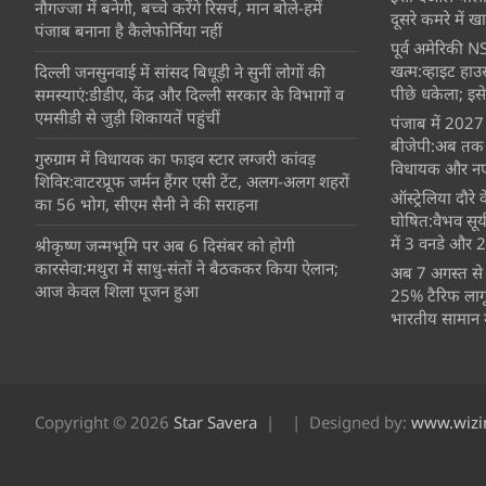
नौगज्जा में बनेगी, बच्चे करेंगे रिसर्च, मान बोले-हमें
दूसरे कमरे में खात
पंजाब बनाना है कैलेफोर्निया नहीं
पूर्व अमेरिकी NS
खत्म:व्हाइट हाउ
दिल्ली जनसुनवाई में सांसद बिधूड़ी ने सुनीं लोगों की
पीछे धकेला; इसे
समस्याएं:डीडीए, केंद्र और दिल्ली सरकार के विभागों व
एमसीडी से जुड़ी शिकायतें पहुंचीं
पंजाब में 2027 
बीजेपी:अब तक 16
गुरुग्राम में विधायक का फाइव स्टार लग्जरी कांवड़
विधायक और नए 
शिविर:वाटरप्रूफ जर्मन हैंगर एसी टेंट, अलग-अलग शहरों
ऑस्ट्रेलिया दौर
का 56 भोग, सीएम सैनी ने की सराहना
घोषित:वैभव सूर
में 3 वनडे और 2 ट
श्रीकृष्ण जन्मभूमि पर अब 6 दिसंबर को होगी
कारसेवा:मथुरा में साधु-संतों ने बैठककर किया ऐलान;
अब 7 अगस्त से 
आज केवल शिला पूजन हुआ
25% टैरिफ लागू
भारतीय सामान मह
Copyright © 2026
Star Savera
Designed by:
www.wizi