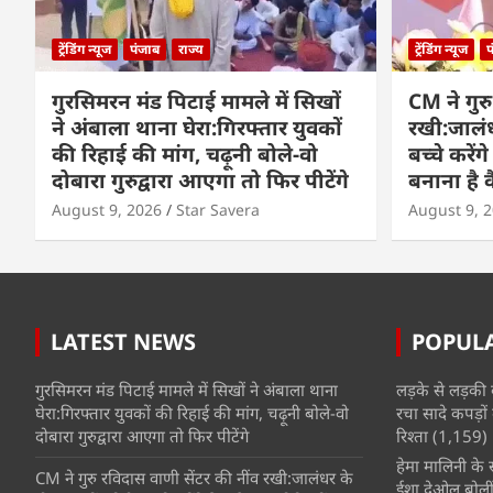
ट्रेंडिंग न्यूज
पंजाब
राज्य
ट्रेंडिंग न्यूज
प
गुरसिमरन मंड पिटाई मामले में सिखों
CM ने गुरु
ने अंबाला थाना घेरा:गिरफ्तार युवकों
रखी:जालंधर
की रिहाई की मांग, चढ़ूनी बोले-वो
बच्चे करेंग
दोबारा गुरुद्वारा आएगा तो फिर पीटेंगे
बनाना है क
August 9, 2026
Star Savera
August 9, 
LATEST NEWS
POPUL
गुरसिमरन मंड पिटाई मामले में सिखों ने अंबाला थाना
लड़के से लड़की 
घेरा:गिरफ्तार युवकों की रिहाई की मांग, चढ़ूनी बोले-वो
रचा सादे कपड़ों 
दोबारा गुरुद्वारा आएगा तो फिर पीटेंगे
रिश्ता
(1,159)
हेमा मालिनी के सा
CM ने गुरु रविदास वाणी सेंटर की नींव रखी:जालंधर के
ईशा देओल बोलीं