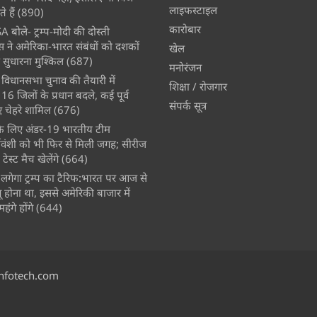
लाइफस्टाइल
े हैं
(890)
कारोबार
A बोले- ट्रम्प-मोदी की दोस्ती
स ने अमेरिका-भारत संबंधों को दशकों
खेल
 सुधारना मुश्किल
(687)
मनोरंजन
विधानसभा चुनाव की तैयारी में
शिक्षा / रोजगार
 जिलों के प्रधान बदले, कई पूर्व
संपर्क सूत्र
चेहरे शामिल
(676)
े के लिए अंडर-19 भारतीय टीम
्यवंशी को भी फिर से मिली जगह; सीरीज
ेस्ट मैच खेलेंगे
(664)
लगेगा ट्रम्प का टैरिफ:भारत पर आज से
 होना था, इससे अमेरिकी बाजार में
ंगे होंगे
(644)
nfotech.com