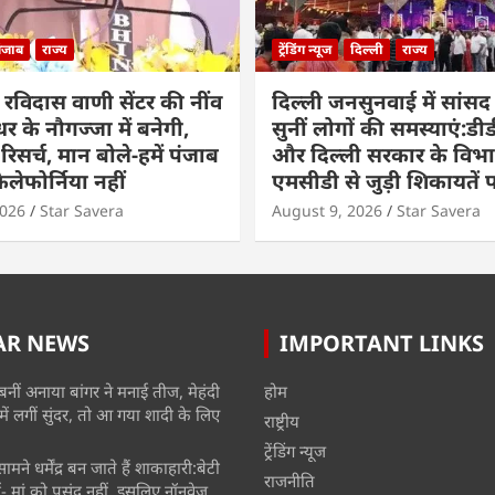
ंजाब
राज्य
ट्रेंडिंग न्यूज
दिल्ली
राज्य
 रविदास वाणी सेंटर की नींव
दिल्ली जनसुनवाई में सांसद ब
 के नौगज्जा में बनेगी,
सुनीं लोगों की समस्याएं:डीडी
े रिसर्च, मान बोले-हमें पंजाब
और दिल्ली सरकार के विभा
ैलेफोर्निया नहीं
एमसीडी से जुड़ी शिकायतें पह
2026
Star Savera
August 9, 2026
Star Savera
AR NEWS
IMPORTANT LINKS
बनीं अनाया बांगर ने मनाई तीज, मेहंदी
होम
में लगीं सुंदर, तो आ गया शादी के लिए
राष्ट्रीय
ट्रेंडिंग न्यूज
मने धर्मेंद्र बन जाते हैं शाकाहारी:बेटी
राजनीति
- मां को पसंद नहीं, इसलिए नॉनवेज