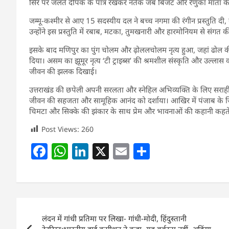
सिर पर जलते दीपक के पात्र रखकर नर्तक जब बिजट और रेणुका माता के भजनो
जम्मू-कश्मीर से आए 15 सदस्यीय दल ने बच्च नगमा की रंगीन प्रस्तुति दी, य
उन्होंने इस प्रस्तुति में रबाब, मटका, तुमखनारी और हारमोनियम से संगत की
इसके बाद मणिपुर का पुंग चोलम और ढ़ोललचोलम नृत्य हुआ, जहां ढोल की
दिया। असम का झूमूर नृत्य ‘टी ट्राइब्स’ की श्रमशील संस्कृति और उल्ला
जीवन की झलक दिखाई।
उत्तराखंड की छपेली अपनी सरलता और स्नेहिल अभिव्यक्ति के लिए सराही
जीवन की सहजता और सामूहिक आनंद को दर्शाया। आखिर में पंजाब के जिंदवा 
चिमटा और सिक्के की झंकार के साथ प्रेम और भावनाओं की कहानी कहते इ
Post Views:
260
F
W
Li
X
E
S
a
h
n
m
h
c
at
k
ai
ar
e
s
e
l
e
Post
b
A
dI
लंदन में गांधी प्रतिमा पर लिखा- गांधी-मोदी, हिंदुस्तानी
navigation