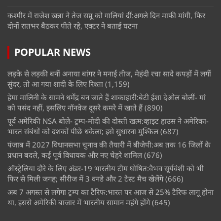
कश्मीर में राजेश खन्ना ने तेज सप्रू को गालियां दीं:अगले दिन माफी मांगी, फिर
दोनों रातभर बैठकर पीते रहे, एक्टर ने बताई घटना
POPULAR NEWS
लड़के से लड़की बनीं अनाया बांगर ने मनाई तीज, मेहंदी रचा सादे कपड़ों में लगीं
सुंदर, तो आ गया शादी के लिए रिश्ता
(1,159)
हेमा मालिनी के सामने धर्मेंद्र बन जाते हैं शाकाहारी:बेटी ईशा देओल बोलीं- मां
को पसंद नहीं, इसलिए नॉनवेज दूसरे कमरे में खाते हैं
(890)
पूर्व अमेरिकी NSA बोले- ट्रम्प-मोदी की दोस्ती खत्म:व्हाइट हाउस ने अमेरिका-
भारत संबंधों को दशकों पीछे धकेला; इसे सुधारना मुश्किल
(687)
पंजाब में 2027 विधानसभा चुनाव की तैयारी में बीजेपी:अब तक 16 जिलों के
प्रधान बदले, कई पूर्व विधायक और नए चेहरे शामिल
(676)
ऑस्ट्रेलिया दौरे के लिए अंडर-19 भारतीय टीम घोषित:वैभव सूर्यवंशी को भी
फिर से मिली जगह; सीरीज में 3 वनडे और 2 टेस्ट मैच खेलेंगे
(666)
अब 7 अगस्त से लगेगा ट्रम्प का टैरिफ:भारत पर आज से 25% टैरिफ लागू होना
था, इससे अमेरिकी बाजार में भारतीय सामान महंगे होंगे
(645)