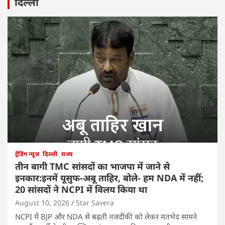
दिल्ली
ट्रेंडिंग न्यूज
दिल्ली
राज्य
तीन बागी TMC सांसदों का भाजपा में जाने से
इनकार:इनमें यूसुफ-अबू ताहिर, बोले- हम NDA में नहीं;
20 सांसदों ने NCPI में विलय किया था
August 10, 2026
Star Savera
NCPI में BJP और NDA से बढ़ती नजदीकी को लेकर मतभेद सामने